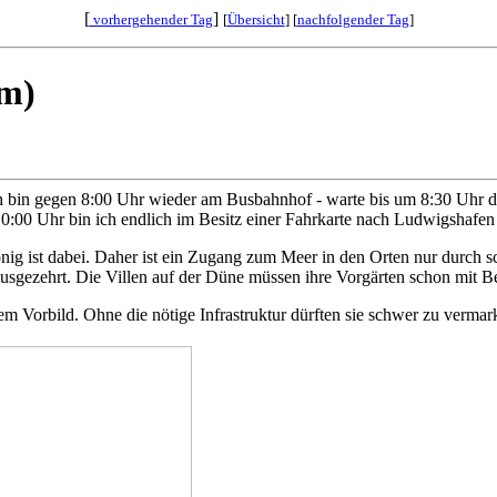
[
]
vorhergehender Tag
[
Übersicht
] [
nachfolgender Tag
]
km)
ch bin gegen 8:00 Uhr wieder am Busbahnhof - warte bis um 8:30 Uhr d
00 Uhr bin ich endlich im Besitz einer Fahrkarte nach Ludwigshafen (!
König ist dabei. Daher ist ein Zugang zum Meer in den Orten nur durc
 ausgezehrt. Die Villen auf der Düne müssen ihre Vorgärten schon mit 
 Vorbild. Ohne die nötige Infrastruktur dürften sie schwer zu vermark