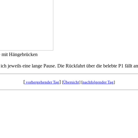
e mit Hängebrücken
h jeweils eine lange Pause. Die Rückfahrt über die belebte P1 fällt am
[
]
vorhergehender Tag
[
Übersicht
] [
nachfolgender Tag
]