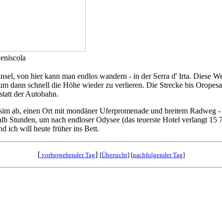
eniscola
insel, von hier kann man endlos wandern - in der Serra d' Irta. Diese
 um dann schnell die Höhe wieder zu verlieren. Die Strecke bis Oropes
statt der Autobahn.
assim ab, einen Ort mit mondäner Uferpromenade und breitem Radweg 
alb Stunden, um nach endloser Odysee (das teuerste Hotel verlangt 15 7
ich will heute früher ins Bett.
[
]
vorhergehender Tag
[
Übersicht
] [
nachfolgender Tag
]