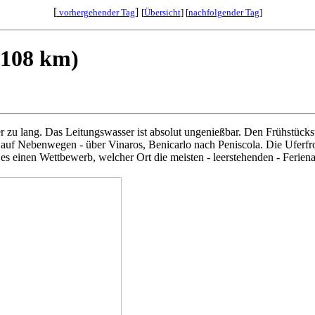
[
]
vorhergehender Tag
[
Übersicht
] [
nachfolgender Tag
]
 (108 km)
er zu lang. Das Leitungswasser ist absolut ungenießbar. Den Frühstüc
st auf Nebenwegen - über Vinaros, Benicarlo nach Peniscola. Die Uferf
es einen Wettbewerb, welcher Ort die meisten - leerstehenden - Feriena