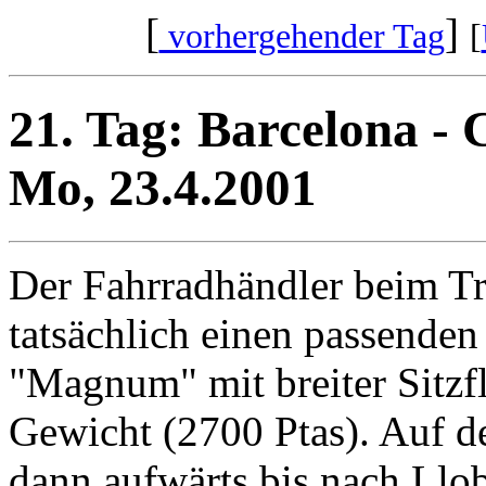
[
]
vorhergehender Tag
[
21. Tag: Barcelona -
Mo, 23.4.2001
Der Fahrradhändler beim T
tatsächlich einen passenden
"Magnum" mit breiter Sitzf
Gewicht (2700 Ptas). Auf d
dann aufwärts bis nach Llob