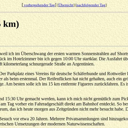
[
]
vorhergehender Tag
[
Übersicht
] [
nachfolgender Tag
]
5 km)
t, weil ich im Überschwang der ersten warmen Sonnenstrahlen auf Shorts
k im Hotelzimmer bin ich gegen 10:00 Uhr startklar. Die Ausfahrt über
 oft kilometerlang schnurgerade Straße an Argentinien.
Der Parkplatz eines Vereins für deutsche Schäferhunde und Rottweiler 
er als beim erstenmal. Der Reifenflicken hat nicht gehalten, auch ein gr
e. Am besten solle ich ins 15 km entfernte Figueres zurückfahren. Es i
d 15:30 Uhr gemacht werden, kann ich mich nicht gemütlich zum Pickn
 am Tag vorher ein Fahrradgeschäft direkt am Bahnhof entdeckt. So bes
um, das ich heute morgen aus Zeitgründen nicht mehr besucht habe. De
 Besuch vor etwa 20 Jahren. Mehrere Privatsammlungen sind hinzugeko
tlerischen Umsetzungen der modernen Naturwissenschaften.