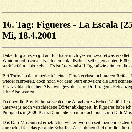
16. Tag: Figueres - La Escala (2
Mi, 18.4.2001
Dabei fing alles so gut an. Ich habe mich gestern zwar etwas erkälte
Winterunterhosen an. Nach dem lukullischen, selbstgemachten Frühstüc
stark befahren aber eben. Es ist fast windstill. Irgendwie erinnert die
Bei Torroella dann merke ich einen Druckverlust im hinteren Reifen. 
wieder fahrbereit, doch noch vor dem Start entweicht die Luft schnell
Ersatzschlauch dabei. Als - wie gewohnt - im Dorf fragen - Fehlanzeig
Uhr. Also warten...
Da über die Busabfahrt verschiedene Angaben zwischen 14:00 Uhr un
unterwegs noch verschiedene Dörfer abklappert. In Figueres habe ich
Pumpe dazu (2600 Ptas). Dann eile ich nun doch noch zum Dali-Muse
Das Dali-Museum ist erheblich erweitert worden seit meinem letzten
durchzieht fast das gesamte Schaffen. Ausnahmen sind nur die küns