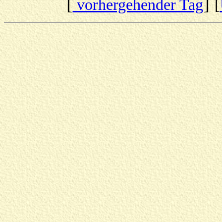
[
]
vorhergehender Tag
[