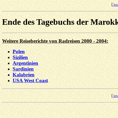
[
let
Ende des Tagebuchs der Marokk
Weitere Reiseberichte von Radreisen 2000 - 2004:
Polen
Sizilien
Argentinien
Sardinien
Kalabrien
USA West Coast
[
let